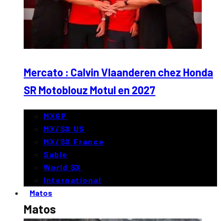
Mercato : Calvin Vlaanderen chez Honda
SR Motoblouz Motul en 2027
MXGP
MX/SX US
MX/SX France
Sable
World SX
International
Matos
Matos