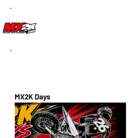
S’abonner au magazine
La boutique MX2K
Le groupe CROSSMEN
MX2K Days
MX2K Days