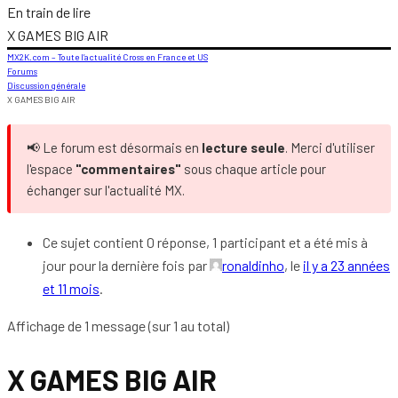
En train de lire
X GAMES BIG AIR
MX2K.com – Toute l’actualité Cross en France et US
Forums
Discussion générale
X GAMES BIG AIR
📢 Le forum est désormais en
lecture seule
. Merci d'utiliser
l'espace
"commentaires"
sous chaque article pour
échanger sur l'actualité MX.
Ce sujet contient 0 réponse, 1 participant et a été mis à
jour pour la dernière fois par
ronaldinho
, le
il y a 23 années
et 11 mois
.
Affichage de 1 message (sur 1 au total)
X GAMES BIG AIR