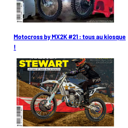
Motocross by MX2K #21 : tous au kiosque
!