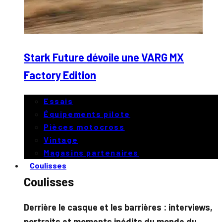
Stark Future dévoile une VARG MX
Factory Edition
Essais
Équipements pilote
Pièces motocross
Vintage
Magasins partenaires
Coulisses
Coulisses
Derrière le casque et les barrières : interviews,
portraits et moments inédits du monde du