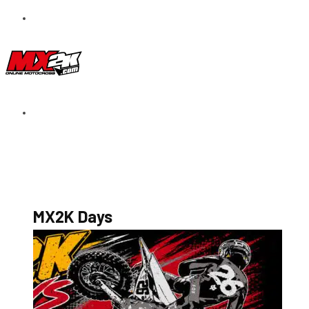
S’abonner au magazine
La boutique MX2K
Le groupe CROSSMEN
MX2K Days
MX2K Days