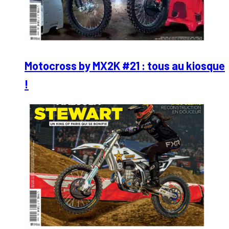
Motocross by MX2K #21 : tous au kiosque
!