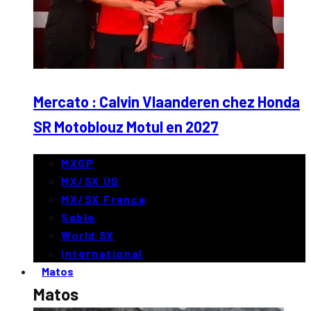
Mercato : Calvin Vlaanderen chez Honda
SR Motoblouz Motul en 2027
MXGP
MX/SX US
MX/SX France
Sable
World SX
International
Matos
Matos