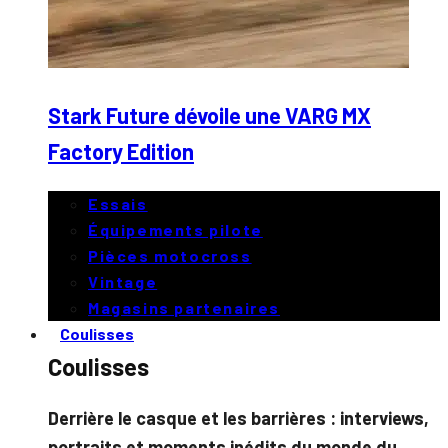
Stark Future dévoile une VARG MX
Factory Edition
Essais
Équipements pilote
Pièces motocross
Vintage
Magasins partenaires
Coulisses
Coulisses
Derrière le casque et les barrières : interviews,
portraits et moments inédits du monde du