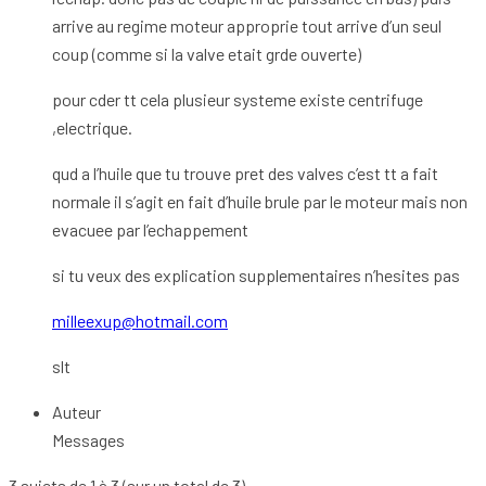
arrive au regime moteur approprie tout arrive d’un seul
coup (comme si la valve etait grde ouverte)
pour cder tt cela plusieur systeme existe centrifuge
,electrique.
qud a l’huile que tu trouve pret des valves c’est tt a fait
normale il s’agit en fait d’huile brule par le moteur mais non
evacuee par l’echappement
si tu veux des explication supplementaires n’hesites pas
milleexup@hotmail.com
slt
Auteur
Messages
3 sujets de 1 à 3 (sur un total de 3)