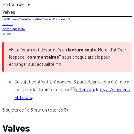
En train de lire
Valves
MX2K.com – Toute l’actualité Cross en France et US
Forums
Mécanique moto
Valves
📢 Le forum est désormais en
lecture seule
. Merci d'utiliser
l'espace
"commentaires"
sous chaque article pour
échanger sur l'actualité MX.
Ce sujet contient 2 réponses, 3 participants et a été mis à
jour pour la dernière fois par
milleexup
, le
il y a 24 années
et 1 mois
.
3 sujets de 1 à 3 (sur un total de 3)
Valves