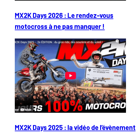
MX2K Days 2026 : Le rendez-vous
motocross à ne pas manquer !
MX2K Days 2025 : la vidéo de l’évènement