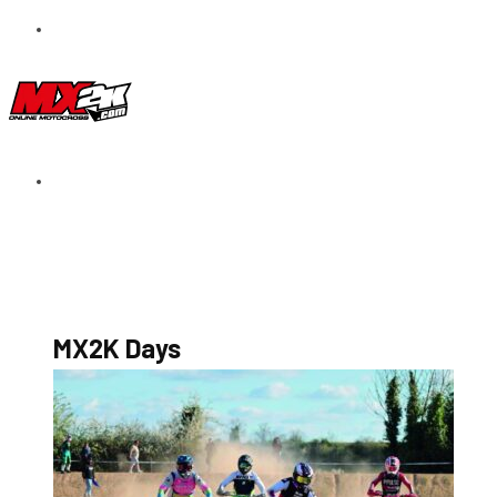
S’abonner au magazine
La boutique MX2K
Le groupe CROSSMEN
MX2K Days
MX2K Days