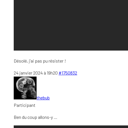
Désolé, j’ai pas pu résister !
24 janvier 2024 à 19h20
#1750832
thebub
Participant
Ben du coup allons-y …