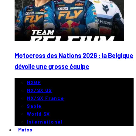
Motocross des Nations 2026 : la Belgique
dévoile une grosse équipe
MXGP
MX/SX US
MX/SX France
Sable
World SX
International
Matos