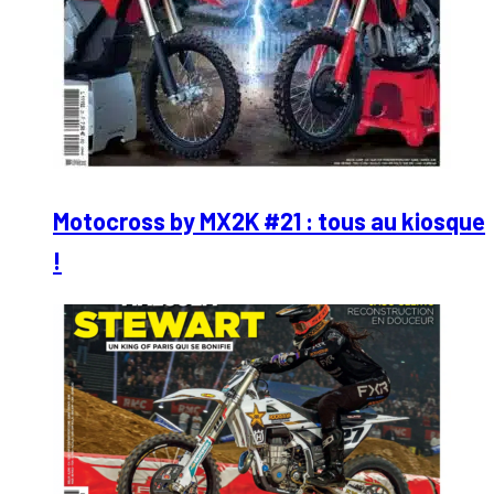
Motocross by MX2K #21 : tous au kiosque
!