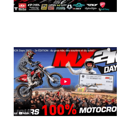
MX2K Days 2026 : Le rendez-vous
motocross à ne pas manquer !