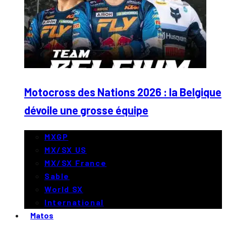
Motocross des Nations 2026 : la Belgique
dévoile une grosse équipe
MXGP
MX/SX US
MX/SX France
Sable
World SX
International
Matos