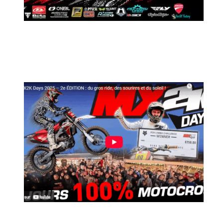
MX2K Days 2026 : Le rendez-vous
motocross à ne pas manquer !