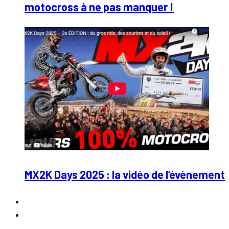
motocross à ne pas manquer !
MX2K Days 2025 : la vidéo de l’évènement