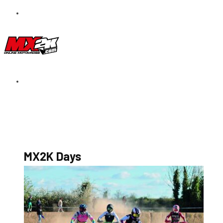
S’abonner au magazine
La boutique MX2K
Le groupe CROSSMEN
MX2K Days
MX2K Days