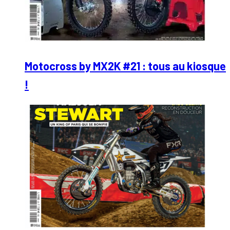
Motocross by MX2K #21 : tous au kiosque
!