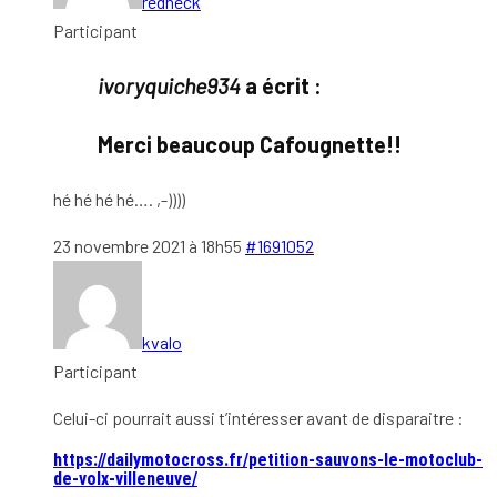
redneck
Participant
ivoryquiche934
a écrit :
Merci beaucoup Cafougnette!!
hé hé hé hé…. ,-))))
23 novembre 2021 à 18h55
#1691052
kvalo
Participant
Celui-ci pourrait aussi t’intéresser avant de disparaitre :
https://dailymotocross.fr/petition-sauvons-le-motoclub-
de-volx-villeneuve/