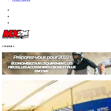
<none>