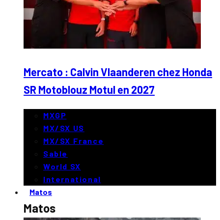
Mercato : Calvin Vlaanderen chez Honda
SR Motoblouz Motul en 2027
MXGP
MX/SX US
MX/SX France
Sable
World SX
International
Matos
Matos