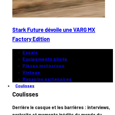
Stark Future dévoile une VARG MX
Factory Edition
Essais
Équipements pilote
Pièces motocross
Vintage
Magasins partenaires
Coulisses
Coulisses
Derrière le casque et les barrières : interviews,
portraits et moments inédits du monde du