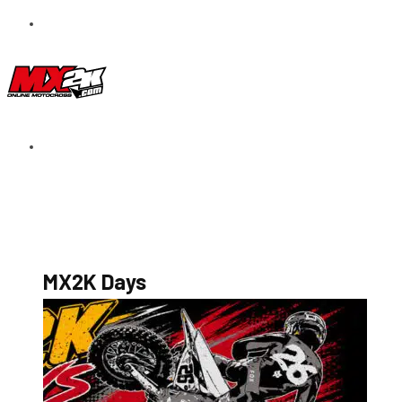
S’abonner au magazine
La boutique MX2K
Le groupe CROSSMEN
MX2K Days
MX2K Days