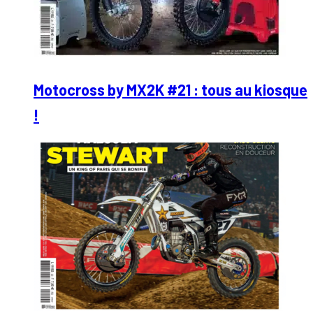
Motocross by MX2K #21 : tous au kiosque
!