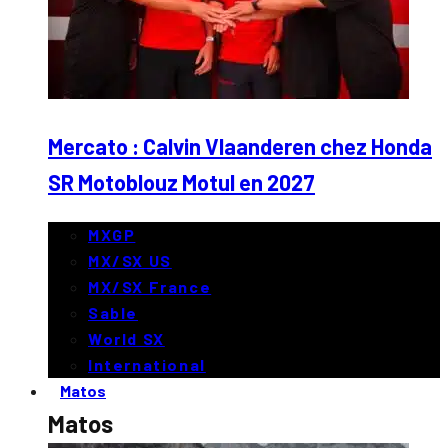
Mercato : Calvin Vlaanderen chez Honda
SR Motoblouz Motul en 2027
MXGP
MX/SX US
MX/SX France
Sable
World SX
International
Matos
Matos