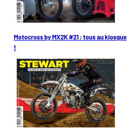
Motocross by MX2K #21 : tous au kiosque
!