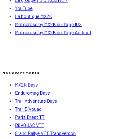
YouTube
La boutique MX2K
Motocross by MX2K sur l’app IOS
Motocross by MX2K sur l’app Android
Nos événements
MX2K Days
Enduromag Days
Trail Adventure Days
Trail Bivouac
Paris Brest TT
BiiVOUAC VTT
Grand Rallye VTT TransVerdon