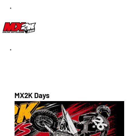
S’abonner au magazine
La boutique MX2K
Le groupe CROSSMEN
MX2K Days
MX2K Days