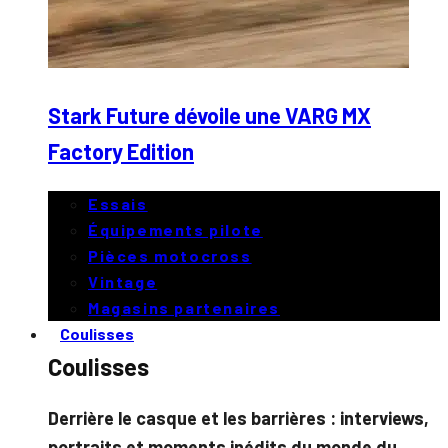
Stark Future dévoile une VARG MX
Factory Edition
Essais
Équipements pilote
Pièces motocross
Vintage
Magasins partenaires
Coulisses
Coulisses
Derrière le casque et les barrières : interviews,
portraits et moments inédits du monde du