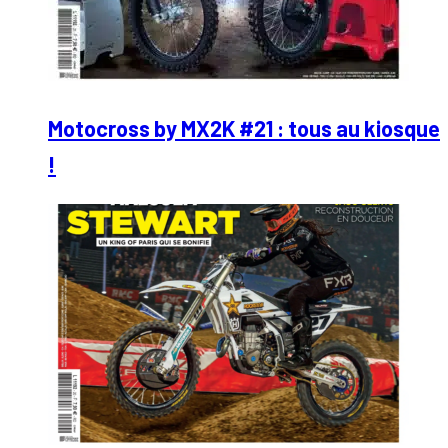
Motocross by MX2K #21 : tous au kiosque
!