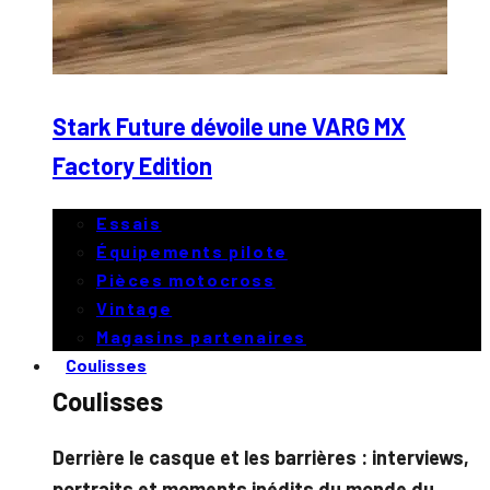
Stark Future dévoile une VARG MX
Factory Edition
Essais
Équipements pilote
Pièces motocross
Vintage
Magasins partenaires
Coulisses
Coulisses
Derrière le casque et les barrières : interviews,
portraits et moments inédits du monde du