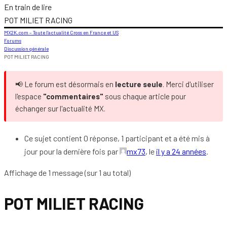
En train de lire
POT MILIET RACING
MX2K.com – Toute l’actualité Cross en France et US
Forums
Discussion générale
POT MILIET RACING
📢 Le forum est désormais en
lecture seule
. Merci d'utiliser
l'espace
"commentaires"
sous chaque article pour
échanger sur l'actualité MX.
Ce sujet contient 0 réponse, 1 participant et a été mis à
jour pour la dernière fois par
mx73
, le
il y a 24 années
.
Affichage de 1 message (sur 1 au total)
POT MILIET RACING