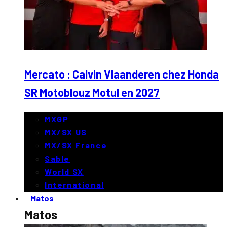
Mercato : Calvin Vlaanderen chez Honda
SR Motoblouz Motul en 2027
MXGP
MX/SX US
MX/SX France
Sable
World SX
International
Matos
Matos