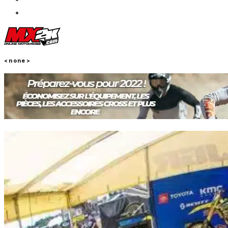
<none>