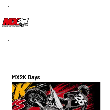
S’abonner au magazine
La boutique MX2K
Le groupe CROSSMEN
MX2K Days
MX2K Days