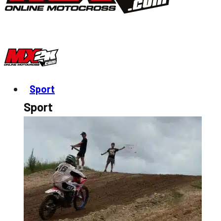
Sport
Sport