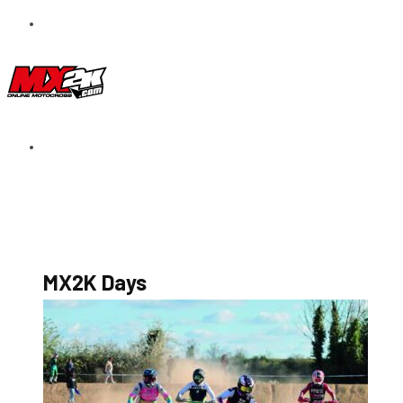
S’abonner au magazine
La boutique MX2K
Le groupe CROSSMEN
MX2K Days
MX2K Days