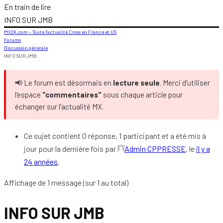
En train de lire
INFO SUR JMB
MX2K.com – Toute l’actualité Cross en France et US
Forums
Discussion générale
INFO SUR JMB
📢 Le forum est désormais en
lecture seule
. Merci d'utiliser
l'espace
"commentaires"
sous chaque article pour
échanger sur l'actualité MX.
Ce sujet contient 0 réponse, 1 participant et a été mis à
jour pour la dernière fois par
Admin CPPRESSE
, le
il y a
24 années
.
Affichage de 1 message (sur 1 au total)
INFO SUR JMB