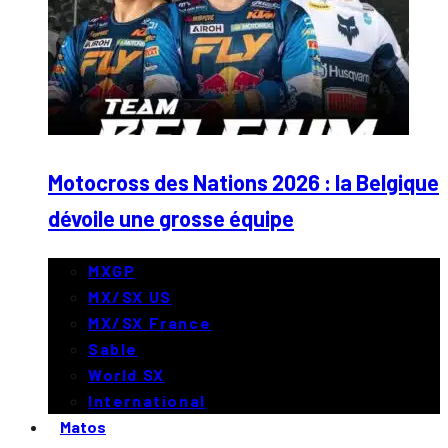
Motocross des Nations 2026 : la Belgique
dévoile une grosse équipe
MXGP
MX/SX US
MX/SX France
Sable
World SX
International
Matos