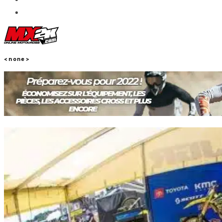
<none>