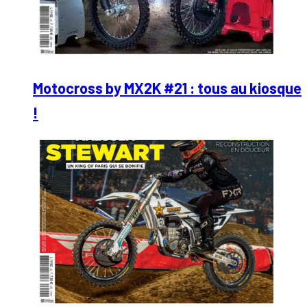
Motocross by MX2K #21 : tous au kiosque
!