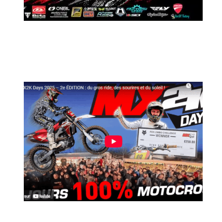
MX2K Days 2026 : Le rendez-vous
motocross à ne pas manquer !