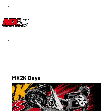
S’abonner au magazine
La boutique MX2K
Le groupe CROSSMEN
MX2K Days
MX2K Days