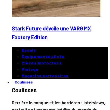
Stark Future dévoile une VARG MX
Factory Edition
Essais
Équipements pilote
Pièces motocross
Vintage
Magasins partenaires
Coulisses
Coulisses
Derrière le casque et les barrières : interviews,
portraits et moments inédits du monde du