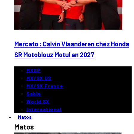
Mercato : Calvin Vlaanderen chez Honda
SR Motoblouz Motul en 2027
MXGP
MX/SX US
MX/SX France
Sable
World SX
International
Matos
Matos