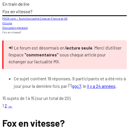
En train de lire
Fox en vitesse?
MX2K.com – Toute l’actualité Cross en France et US
Forums
Discussion générale
Fox en vitesse?
📢 Le forum est désormais en
lecture seule
. Merci d'utiliser
l'espace
"commentaires"
sous chaque article pour
échanger sur l'actualité MX.
Ce sujet contient 19 réponses, 9 participants et a été mis à
jour pour la dernière fois par
ggc7
, le
il y a 24 années
.
15 sujets de 1 à 15 (sur un total de 20)
1
2
→
Fox en vitesse?