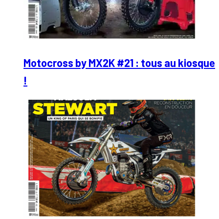
Motocross by MX2K #21 : tous au kiosque
!