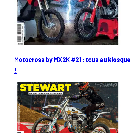
Motocross by MX2K #21 : tous au kiosque
!