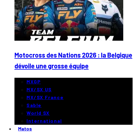
Motocross des Nations 2026 : la Belgique
dévoile une grosse équipe
MXGP
MX/SX US
MX/SX France
Sable
World SX
International
Matos