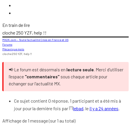
En train de lire
cloche 250 YZF, help !!
MX2K.com – Toute l’actualité Cross en France et US
Forums
Mécanique moto
cloche 250 YZF, help !!
📢 Le forum est désormais en
lecture seule
. Merci d'utiliser
l'espace
"commentaires"
sous chaque article pour
échanger sur l'actualité MX.
Ce sujet contient 0 réponse, 1 participant et a été mis à
jour pour la dernière fois par
lebad
, le
il y a 24 années
.
Affichage de 1 message (sur 1 au total)