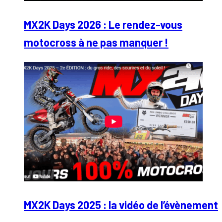
MX2K Days 2026 : Le rendez-vous
motocross à ne pas manquer !
MX2K Days 2025 : la vidéo de l’évènement