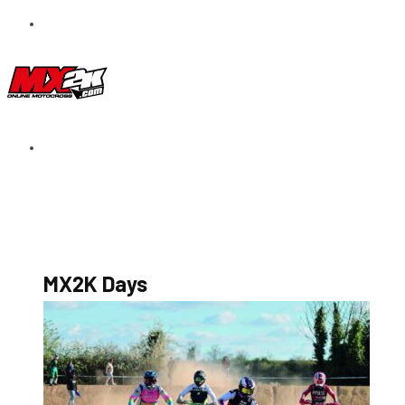
S’abonner au magazine
La boutique MX2K
Le groupe CROSSMEN
MX2K Days
MX2K Days