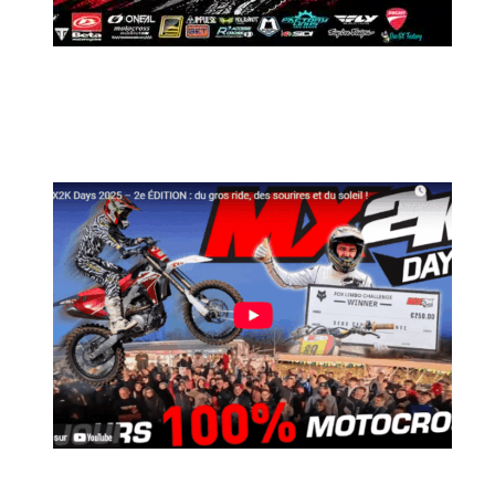
MX2K Days 2026 : Le rendez-vous
motocross à ne pas manquer !