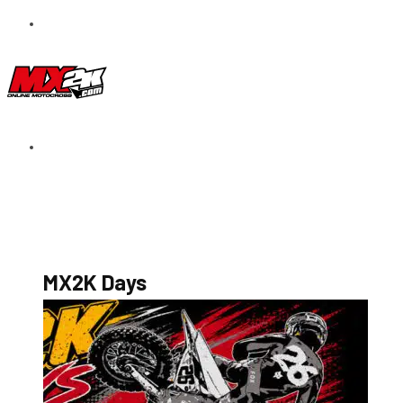
S’abonner au magazine
La boutique MX2K
Le groupe CROSSMEN
MX2K Days
MX2K Days