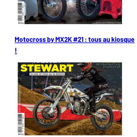
Motocross by MX2K #21 : tous au kiosque
!