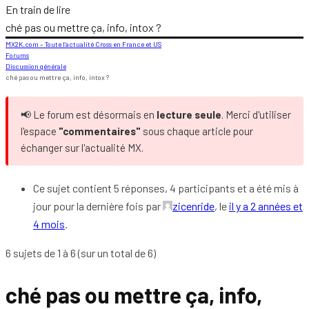
En train de lire
ché pas ou mettre ça, info, intox ?
MX2K.com – Toute l’actualité Cross en France et US
Forums
Discussion générale
ché pas ou mettre ça, info, intox ?
📢 Le forum est désormais en
lecture seule
. Merci d'utiliser
l'espace
"commentaires"
sous chaque article pour
échanger sur l'actualité MX.
Ce sujet contient 5 réponses, 4 participants et a été mis à
jour pour la dernière fois par
zicenride
, le
il y a 2 années et
4 mois
.
6 sujets de 1 à 6 (sur un total de 6)
ché pas ou mettre ça, info,