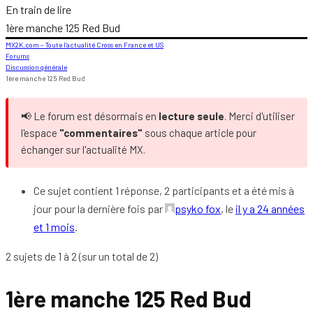
En train de lire
1ère manche 125 Red Bud
MX2K.com – Toute l’actualité Cross en France et US
Forums
Discussion générale
1ère manche 125 Red Bud
📢 Le forum est désormais en
lecture seule
. Merci d'utiliser
l'espace
"commentaires"
sous chaque article pour
échanger sur l'actualité MX.
Ce sujet contient 1 réponse, 2 participants et a été mis à
jour pour la dernière fois par
psyko fox
, le
il y a 24 années
et 1 mois
.
2 sujets de 1 à 2 (sur un total de 2)
1ère manche 125 Red Bud