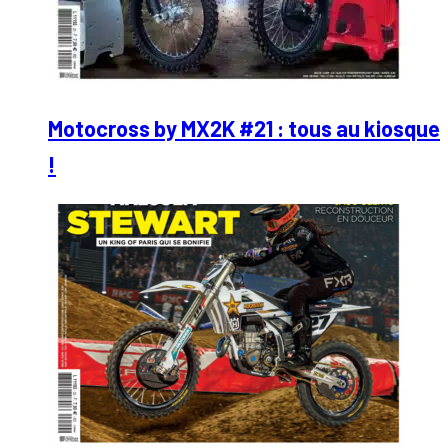
Motocross by MX2K #21 : tous au kiosque
!