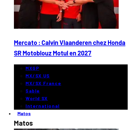
Mercato : Calvin Vlaanderen chez Honda
SR Motoblouz Motul en 2027
MXGP
MX/SX US
MX/SX France
Sable
World SX
International
Matos
Matos