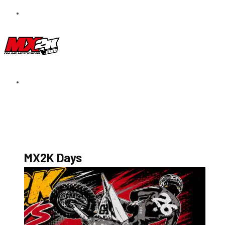
S’abonner au magazine
La boutique MX2K
Le groupe CROSSMEN
MX2K Days
MX2K Days