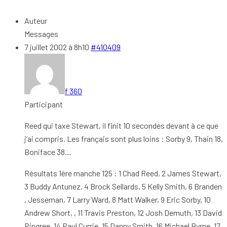
Auteur
Messages
7 juillet 2002 à 8h10
#410409
f 360
Participant
Reed qui taxe Stewart, il finit 10 secondes devant à ce que
j’ai compris. Les français sont plus loins : Sorby 9, Thain 18,
Boniface 38…
Résultats 1ère manche 125 : 1 Chad Reed, 2 James Stewart,
3 Buddy Antunez, 4 Brock Sellards, 5 Kelly Smith, 6 Branden
, Jesseman, 7 Larry Ward, 8 Matt Walker, 9 Eric Sorby, 10
Andrew Short, , 11 Travis Preston, 12 Josh Demuth, 13 David
Pingree, 14 Paul Currie, 15 Danny Smith, 16 Michael Byrne, 17