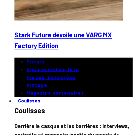
Stark Future dévoile une VARG MX
Factory Edition
Essais
Équipements pilote
Pièces motocross
Vintage
Magasins partenaires
Coulisses
Coulisses
Derrière le casque et les barrières : interviews,
portraits et moments inédits du monde du