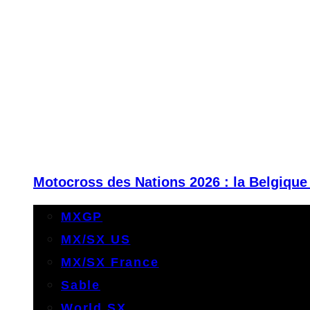
Motocross des Nations 2026 : la Belgique
MXGP
MX/SX US
MX/SX France
Sable
World SX