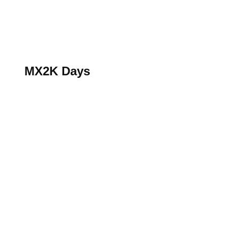
S’abonner au magazine
La boutique MX2K
Le groupe CROSSMEN
MX2K Days
MX2K Days
MX2K Days 2026 : rendez-vous à Is-sur-Tille pour la t