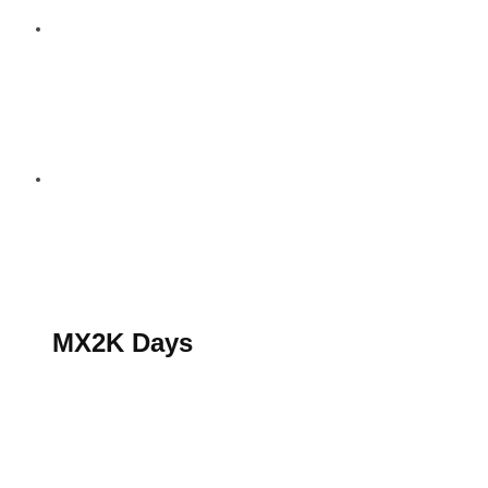
S’abonner au magazine
La boutique MX2K
Le groupe CROSSMEN
MX2K Days
MX2K Days