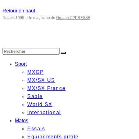
Retour en haut
Depuis 1999 - Un magazine du
Groupe CPPRESSE
Sport
MXGP
MX/SX US
MX/SX France
Sable
World SX
International
Matos
Essais
Équipements pilote