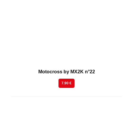
En kiosque
Motocross by MX2K n°22
7.90 €