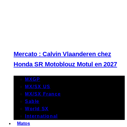
Mercato : Calvin Vlaanderen chez
Honda SR Motoblouz Motul en 2027
MXGP
MX/SX US
MX/SX France
Sable
World SX
International
Matos