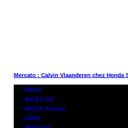
Mercato : Calvin Vlaanderen chez Honda 
MXGP
MX/SX US
MX/SX France
Sable
World SX