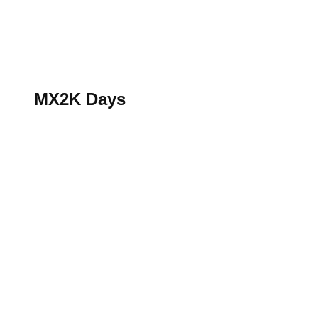
S’abonner au magazine
La boutique MX2K
Le groupe CROSSMEN
MX2K Days
MX2K Days
MX2K Days 2026 : Le rendez-vous motocross à ne p