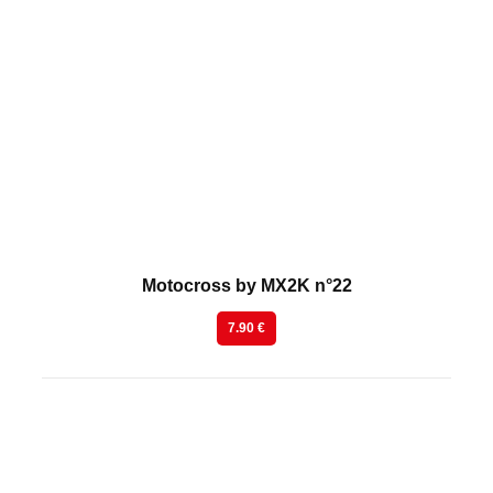
En kiosque
Motocross by MX2K n°22
7.90 €