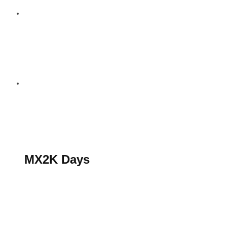
S’abonner au magazine
La boutique MX2K
Le groupe CROSSMEN
MX2K Days
MX2K Days