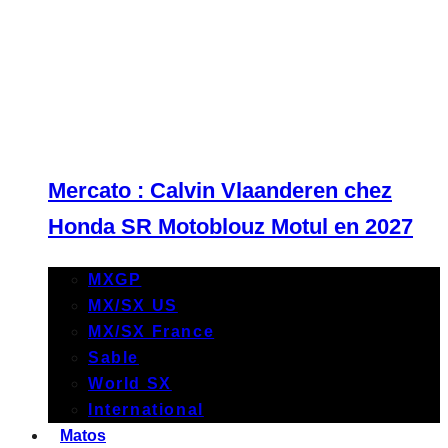
Mercato : Calvin Vlaanderen chez
Honda SR Motoblouz Motul en 2027
MXGP
MX/SX US
MX/SX France
Sable
World SX
International
Matos