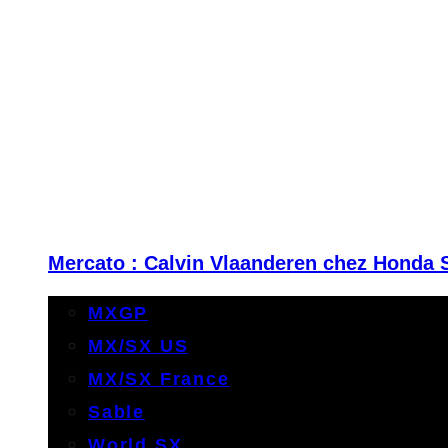
Mercato : Calvin Vlaanderen chez Honda 
MXGP
MX/SX US
MX/SX France
Sable
World SX