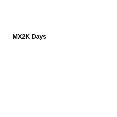
S’abonner au magazine
La boutique MX2K
Le groupe CROSSMEN
MX2K Days
MX2K Days
MX2K Days 2026 : Le rendez-vous motocross à ne p