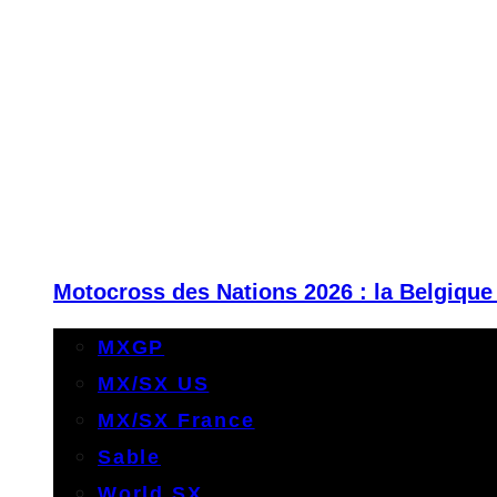
Motocross des Nations 2026 : la Belgique
MXGP
MX/SX US
MX/SX France
Sable
World SX