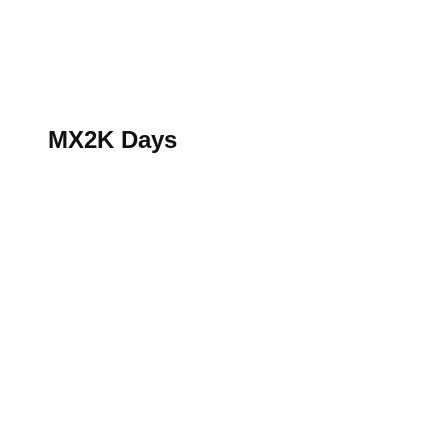
S’abonner au magazine
La boutique MX2K
Le groupe CROSSMEN
MX2K Days
MX2K Days
MX2K Days 2026 : rendez-vous à Is-sur-Tille pour la t