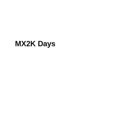
S’abonner au magazine
La boutique MX2K
Le groupe CROSSMEN
MX2K Days
MX2K Days
MX2K Days 2026 : Le rendez-vous motocross à ne p