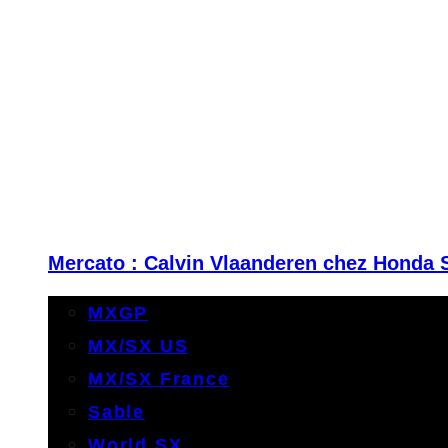
Mercato : Calvin Vlaanderen chez Honda 
MXGP
MX/SX US
MX/SX France
Sable
World SX