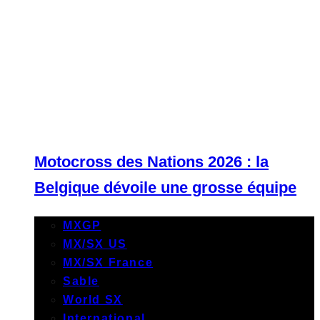
Motocross des Nations 2026 : la
Belgique dévoile une grosse équipe
MXGP
MX/SX US
MX/SX France
Sable
World SX
International