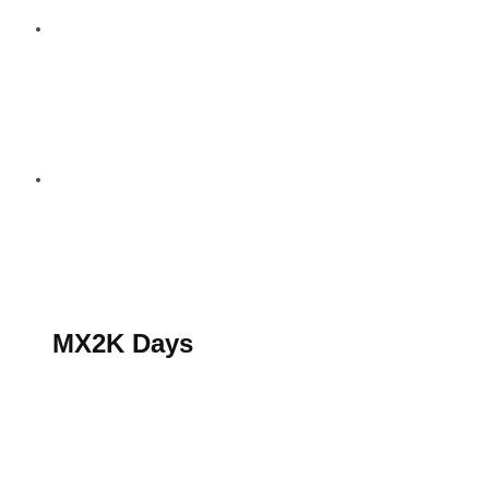
S’abonner au magazine
La boutique MX2K
Le groupe CROSSMEN
MX2K Days
MX2K Days