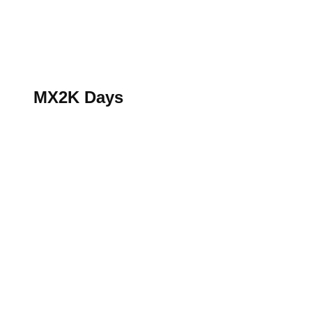
S’abonner au magazine
La boutique MX2K
Le groupe CROSSMEN
MX2K Days
MX2K Days
MX2K Days 2026 : Le rendez-vous motocross à ne p