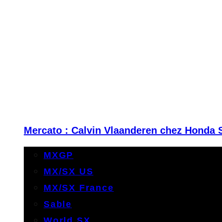
Mercato : Calvin Vlaanderen chez Honda 
MXGP
MX/SX US
MX/SX France
Sable
World SX