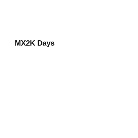
S’abonner au magazine
La boutique MX2K
Le groupe CROSSMEN
MX2K Days
MX2K Days
MX2K Days 2026 : Le rendez-vous motocross à ne p