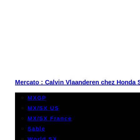
Mercato : Calvin Vlaanderen chez Honda 
MXGP
MX/SX US
MX/SX France
Sable
World SX