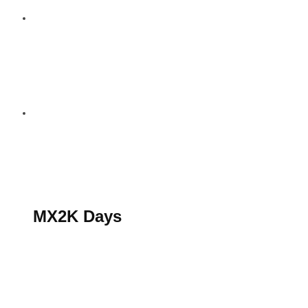
S’abonner au magazine
La boutique MX2K
Le groupe CROSSMEN
MX2K Days
MX2K Days