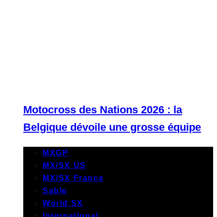
Motocross des Nations 2026 : la
Belgique dévoile une grosse équipe
MXGP
MX/SX US
MX/SX France
Sable
World SX
International