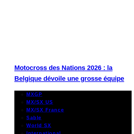
Motocross des Nations 2026 : la
Belgique dévoile une grosse équipe
MXGP
MX/SX US
MX/SX France
Sable
World SX
International