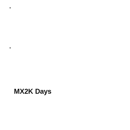
S’abonner au magazine
La boutique MX2K
Le groupe CROSSMEN
MX2K Days
MX2K Days