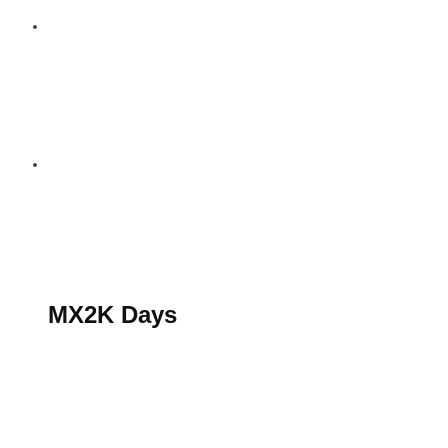
S’abonner au magazine
La boutique MX2K
Le groupe CROSSMEN
MX2K Days
MX2K Days