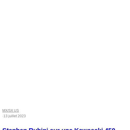
MX/SX US
·
13 juillet 2023