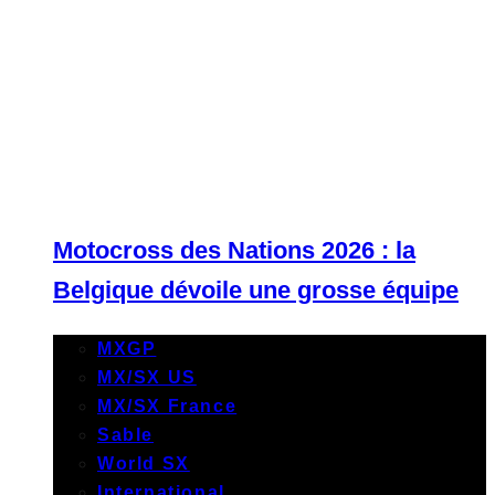
Motocross des Nations 2026 : la
Belgique dévoile une grosse équipe
MXGP
MX/SX US
MX/SX France
Sable
World SX
International