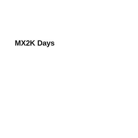
S’abonner au magazine
La boutique MX2K
Le groupe CROSSMEN
MX2K Days
MX2K Days
MX2K Days 2026 : Le rendez-vous motocross à ne p