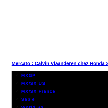
Mercato : Calvin Vlaanderen chez Honda 
MXGP
MX/SX US
MX/SX France
Sable
World SX