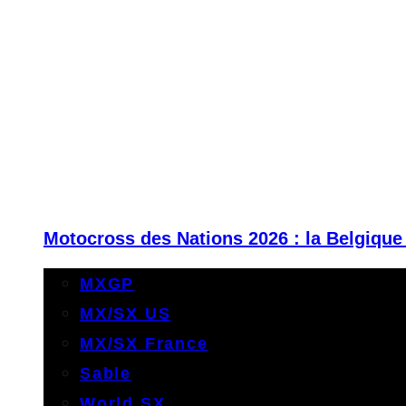
Motocross des Nations 2026 : la Belgique
MXGP
MX/SX US
MX/SX France
Sable
World SX