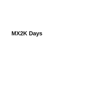
S’abonner au magazine
La boutique MX2K
Le groupe CROSSMEN
MX2K Days
MX2K Days
MX2K Days 2026 : rendez-vous à Is-sur-Tille pour la t