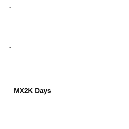
S’abonner au magazine
La boutique MX2K
Le groupe CROSSMEN
MX2K Days
MX2K Days