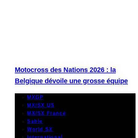
Motocross des Nations 2026 : la
Belgique dévoile une grosse équipe
MXGP
MX/SX US
MX/SX France
Sable
World SX
International