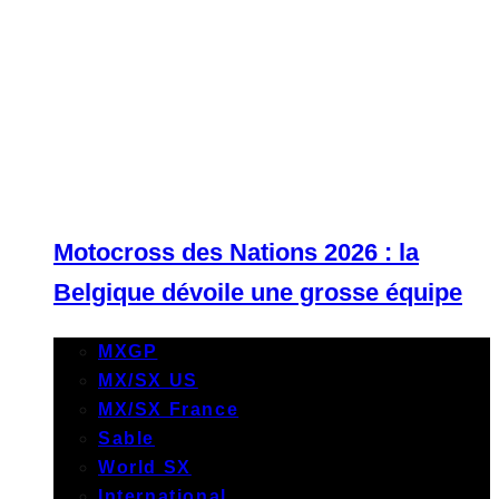
Motocross des Nations 2026 : la
Belgique dévoile une grosse équipe
MXGP
MX/SX US
MX/SX France
Sable
World SX
International