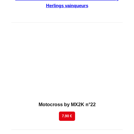
Herlings vainqueurs
En kiosque
Motocross by MX2K n°22
7.90 €