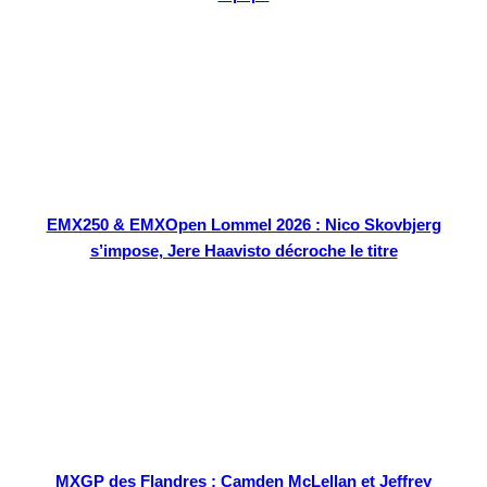
EMX250 & EMXOpen Lommel 2026 : Nico Skovbjerg
s’impose, Jere Haavisto décroche le titre
MXGP des Flandres : Camden McLellan et Jeffrey