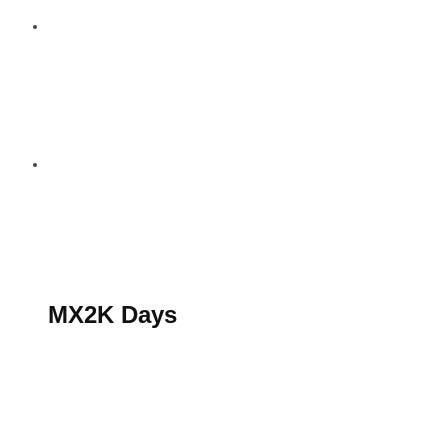
S’abonner au magazine
La boutique MX2K
Le groupe CROSSMEN
MX2K Days
MX2K Days