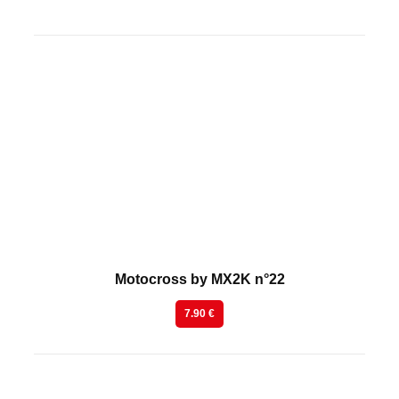
En kiosque
Motocross by MX2K n°22
7.90 €