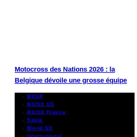
Motocross des Nations 2026 : la
Belgique dévoile une grosse équipe
MXGP
MX/SX US
MX/SX France
Sable
World SX
International