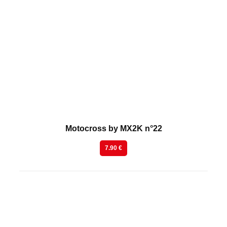
En kiosque
Motocross by MX2K n°22
7.90 €