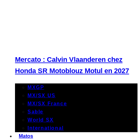
Mercato : Calvin Vlaanderen chez
Honda SR Motoblouz Motul en 2027
MXGP
MX/SX US
MX/SX France
Sable
World SX
International
Matos