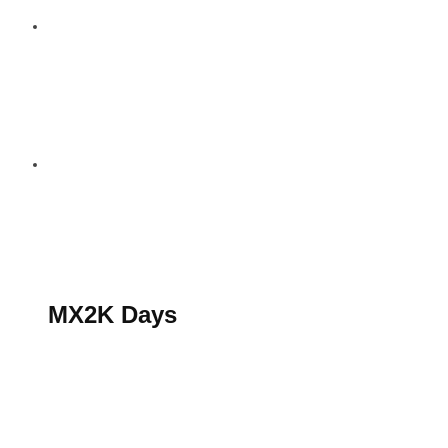
S’abonner au magazine
La boutique MX2K
Le groupe CROSSMEN
MX2K Days
MX2K Days