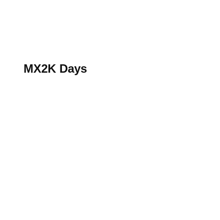
S’abonner au magazine
La boutique MX2K
Le groupe CROSSMEN
MX2K Days
MX2K Days
MX2K Days 2026 : rendez-vous à Is-sur-Tille pour la t