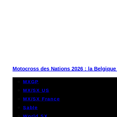
Motocross des Nations 2026 : la Belgique
MXGP
MX/SX US
MX/SX France
Sable
World SX