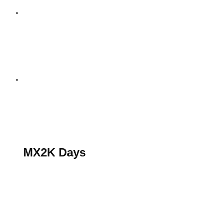
S’abonner au magazine
La boutique MX2K
Le groupe CROSSMEN
MX2K Days
MX2K Days