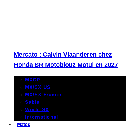
Mercato : Calvin Vlaanderen chez
Honda SR Motoblouz Motul en 2027
MXGP
MX/SX US
MX/SX France
Sable
World SX
International
Matos