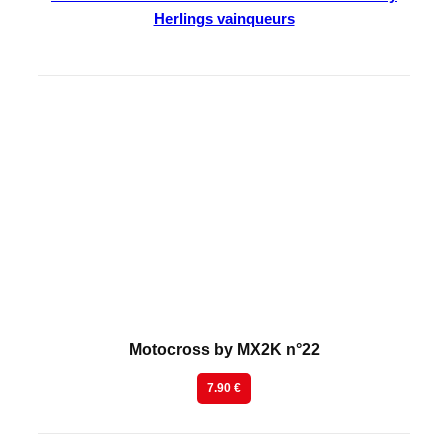
Herlings vainqueurs
En kiosque
Motocross by MX2K n°22
7.90 €