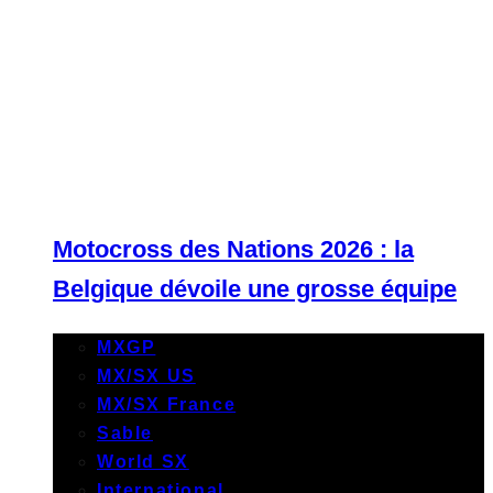
Motocross des Nations 2026 : la
Belgique dévoile une grosse équipe
MXGP
MX/SX US
MX/SX France
Sable
World SX
International