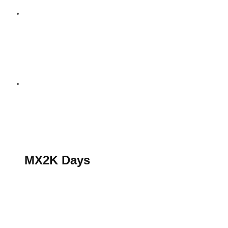
S’abonner au magazine
La boutique MX2K
Le groupe CROSSMEN
MX2K Days
MX2K Days