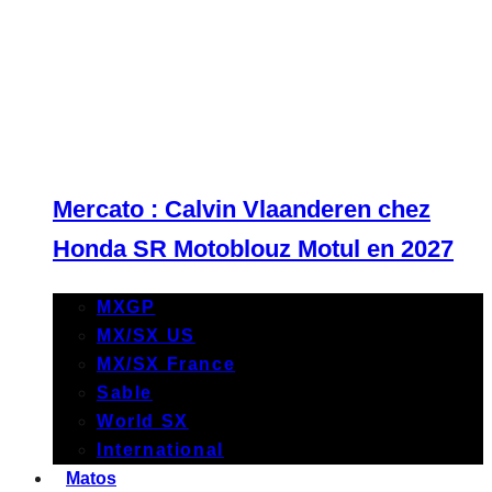
Mercato : Calvin Vlaanderen chez
Honda SR Motoblouz Motul en 2027
MXGP
MX/SX US
MX/SX France
Sable
World SX
International
Matos