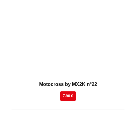
En kiosque
Motocross by MX2K n°22
7.90 €