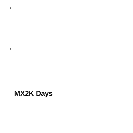
S’abonner au magazine
La boutique MX2K
Le groupe CROSSMEN
MX2K Days
MX2K Days