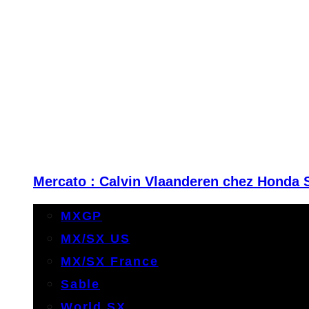
Mercato : Calvin Vlaanderen chez Honda 
MXGP
MX/SX US
MX/SX France
Sable
World SX