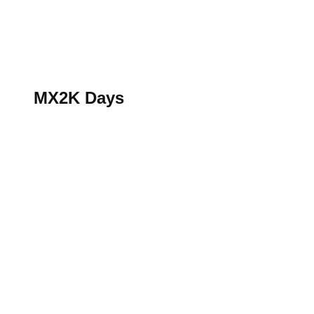
S’abonner au magazine
La boutique MX2K
Le groupe CROSSMEN
MX2K Days
MX2K Days
MX2K Days 2026 : Le rendez-vous motocross à ne p