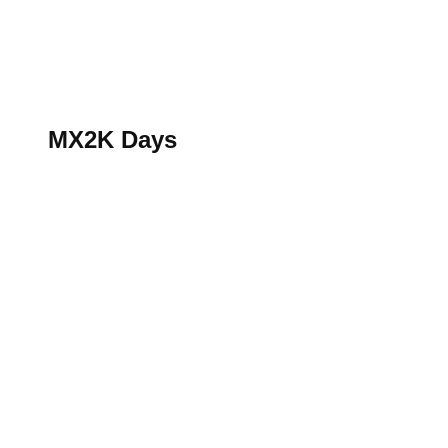
S’abonner au magazine
La boutique MX2K
Le groupe CROSSMEN
MX2K Days
MX2K Days
MX2K Days 2026 : Le rendez-vous motocross à ne p