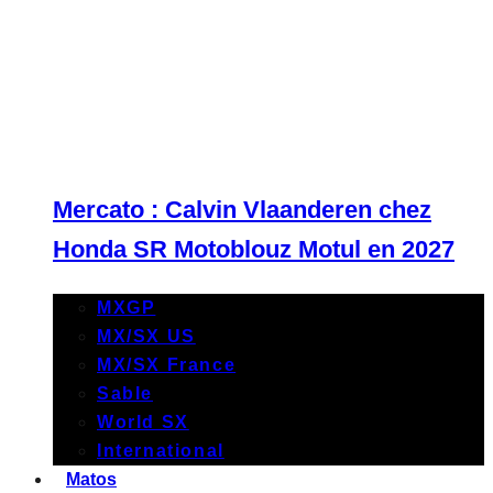
Mercato : Calvin Vlaanderen chez
Honda SR Motoblouz Motul en 2027
MXGP
MX/SX US
MX/SX France
Sable
World SX
International
Matos