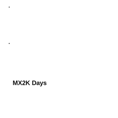
S’abonner au magazine
La boutique MX2K
Le groupe CROSSMEN
MX2K Days
MX2K Days