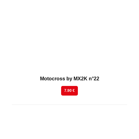
En kiosque
Motocross by MX2K n°22
7.90 €