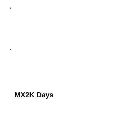
S’abonner au magazine
La boutique MX2K
Le groupe CROSSMEN
MX2K Days
MX2K Days