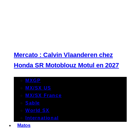
Mercato : Calvin Vlaanderen chez
Honda SR Motoblouz Motul en 2027
MXGP
MX/SX US
MX/SX France
Sable
World SX
International
Matos