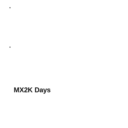
S’abonner au magazine
La boutique MX2K
Le groupe CROSSMEN
MX2K Days
MX2K Days