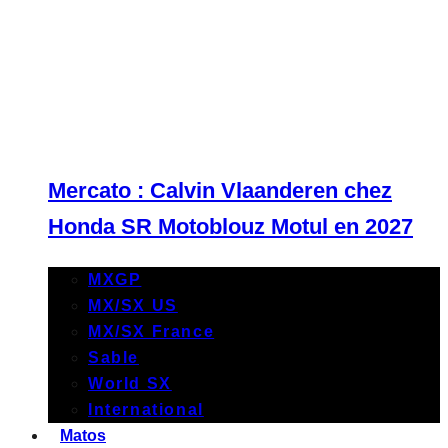
Mercato : Calvin Vlaanderen chez
Honda SR Motoblouz Motul en 2027
MXGP
MX/SX US
MX/SX France
Sable
World SX
International
Matos