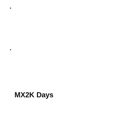
S’abonner au magazine
La boutique MX2K
Le groupe CROSSMEN
MX2K Days
MX2K Days