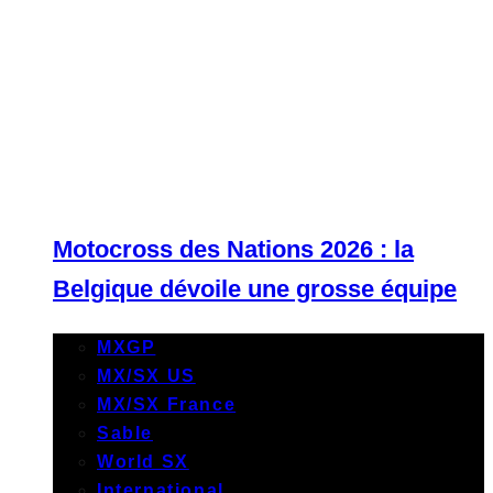
Motocross des Nations 2026 : la
Belgique dévoile une grosse équipe
MXGP
MX/SX US
MX/SX France
Sable
World SX
International