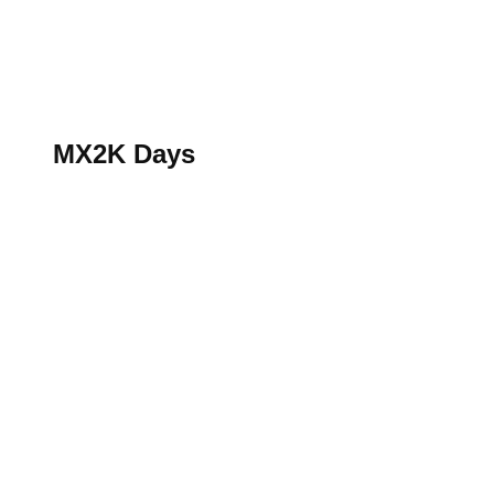
S’abonner au magazine
La boutique MX2K
Le groupe CROSSMEN
MX2K Days
MX2K Days
MX2K Days 2026 : rendez-vous à Is-sur-Tille pour la t