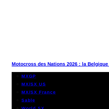
Motocross des Nations 2026 : la Belgique
MXGP
MX/SX US
MX/SX France
Sable
World SX