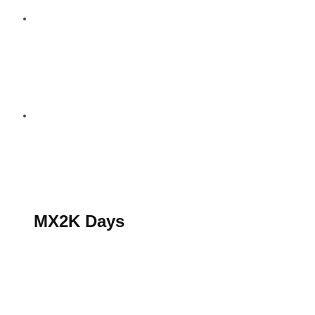
S’abonner au magazine
La boutique MX2K
Le groupe CROSSMEN
MX2K Days
MX2K Days