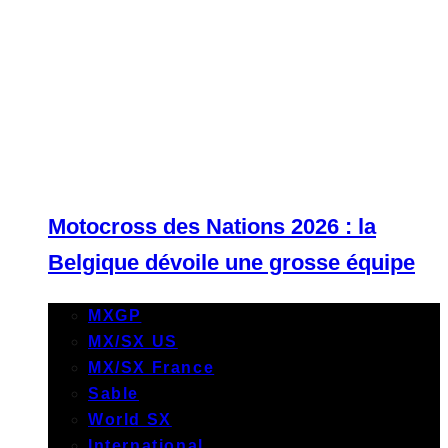
Motocross des Nations 2026 : la
Belgique dévoile une grosse équipe
MXGP
MX/SX US
MX/SX France
Sable
World SX
International