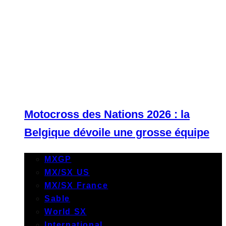
Motocross des Nations 2026 : la
Belgique dévoile une grosse équipe
MXGP
MX/SX US
MX/SX France
Sable
World SX
International