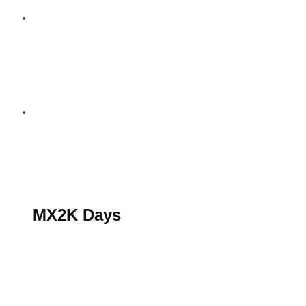
S’abonner au magazine
La boutique MX2K
Le groupe CROSSMEN
MX2K Days
MX2K Days