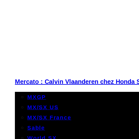
Mercato : Calvin Vlaanderen chez Honda 
MXGP
MX/SX US
MX/SX France
Sable
World SX