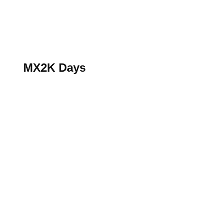
S’abonner au magazine
La boutique MX2K
Le groupe CROSSMEN
MX2K Days
MX2K Days
MX2K Days 2026 : Le rendez-vous motocross à ne p