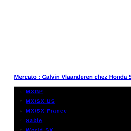
Mercato : Calvin Vlaanderen chez Honda 
MXGP
MX/SX US
MX/SX France
Sable
World SX