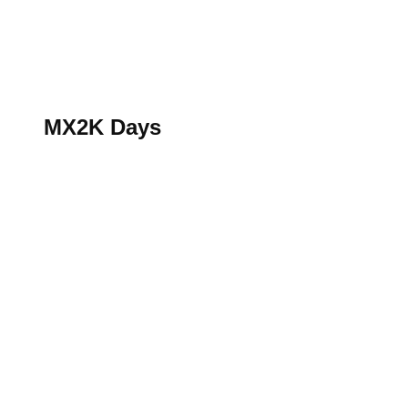
S’abonner au magazine
La boutique MX2K
Le groupe CROSSMEN
MX2K Days
MX2K Days
MX2K Days 2026 : rendez-vous à Is-sur-Tille pour la t