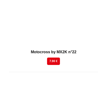
En kiosque
Motocross by MX2K n°22
7.90 €