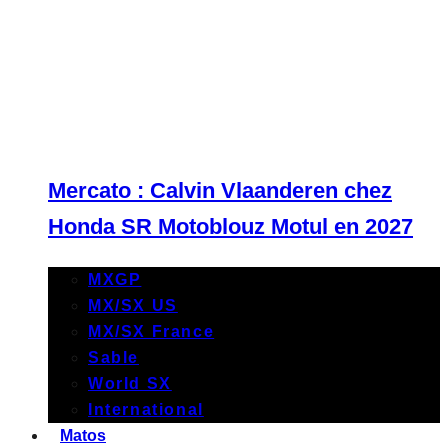
Mercato : Calvin Vlaanderen chez
Honda SR Motoblouz Motul en 2027
MXGP
MX/SX US
MX/SX France
Sable
World SX
International
Matos