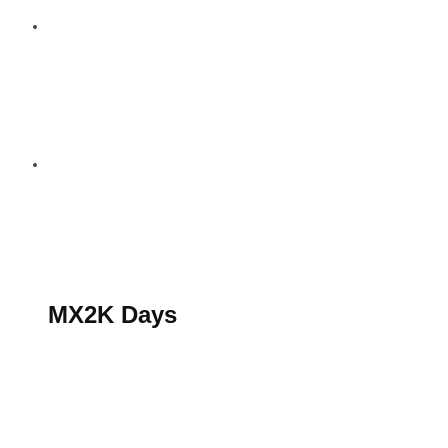
S’abonner au magazine
La boutique MX2K
Le groupe CROSSMEN
MX2K Days
MX2K Days