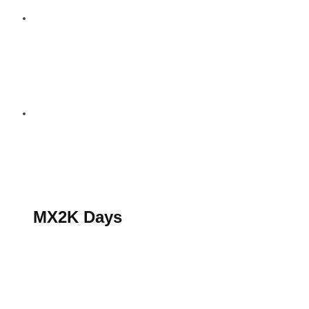
S’abonner au magazine
La boutique MX2K
Le groupe CROSSMEN
MX2K Days
MX2K Days