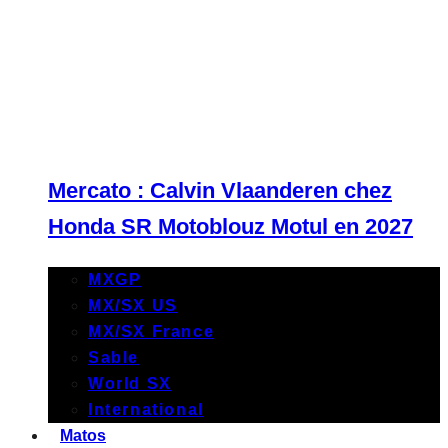
Mercato : Calvin Vlaanderen chez
Honda SR Motoblouz Motul en 2027
MXGP
MX/SX US
MX/SX France
Sable
World SX
International
Matos