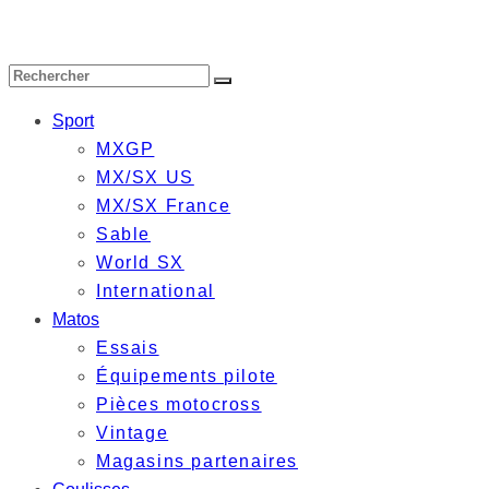
Sport
MXGP
MX/SX US
MX/SX France
Sable
World SX
International
Matos
Essais
Équipements pilote
Pièces motocross
Vintage
Magasins partenaires