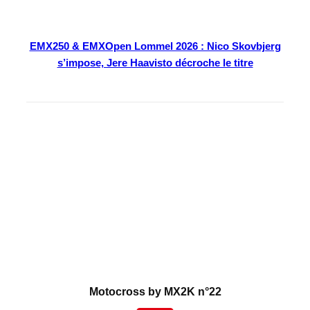
EMX250 & EMXOpen Lommel 2026 : Nico Skovbjerg
s’impose, Jere Haavisto décroche le titre
En kiosque
Motocross by MX2K n°22