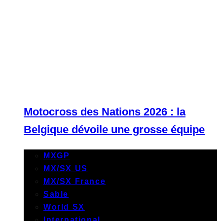
Motocross des Nations 2026 : la
Belgique dévoile une grosse équipe
MXGP
MX/SX US
MX/SX France
Sable
World SX
International