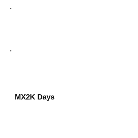
S’abonner au magazine
La boutique MX2K
Le groupe CROSSMEN
MX2K Days
MX2K Days